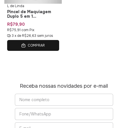
L de Linda
Pincel de Maquiagem
Duplo 5 em 1
Multifuncional Duo Multi
R$79,90
01 L de Linda
R$75,91
com
Pix
3
x de
R$26,63
sem juros
COMPRAR
Receba nossas novidades por e-mail