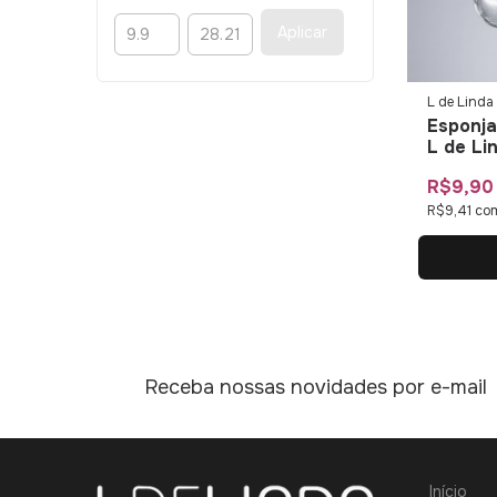
Aplicar
L de Linda
Esponja
L de Li
R$9,90
R$9,41
co
Receba nossas novidades por e-mail
Início