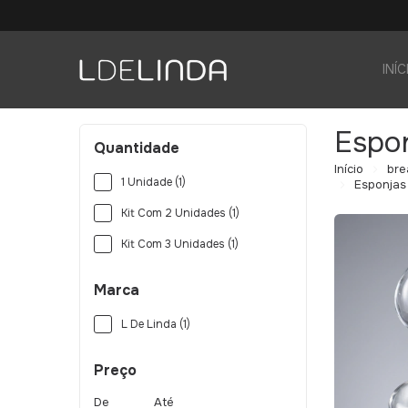
INÍC
Espo
Quantidade
Início
bre
1 Unidade (1)
Esponjas
Kit Com 2 Unidades (1)
Kit Com 3 Unidades (1)
Marca
L De Linda (1)
Preço
De
Até