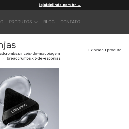
lojaldelinda.com.br →
IO
PRODUTOS
BLOG
CONTATO
njas
Exibindo 1 produto
adcrumbs.pinceis-de-maquiagem
breadcrumbs.kit-de-esponjas