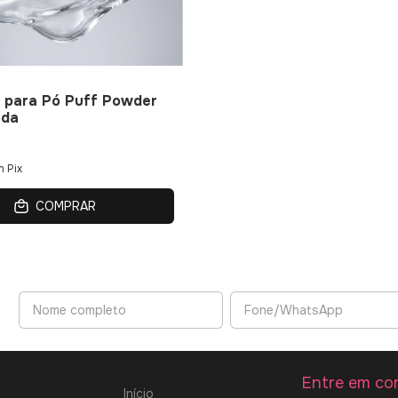
 para Pó Puff Powder
nda
m
Pix
COMPRAR
Entre em co
Início