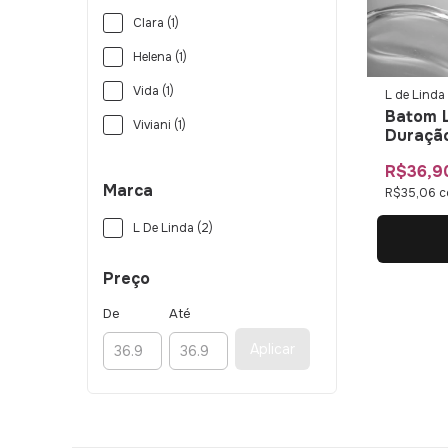
Clara (1)
Helena (1)
Vida (1)
L de Linda
Batom L
Viviani (1)
Duração
Linda
R$36,9
Marca
R$35,06
c
L De Linda (2)
Preço
De
Até
Aplicar