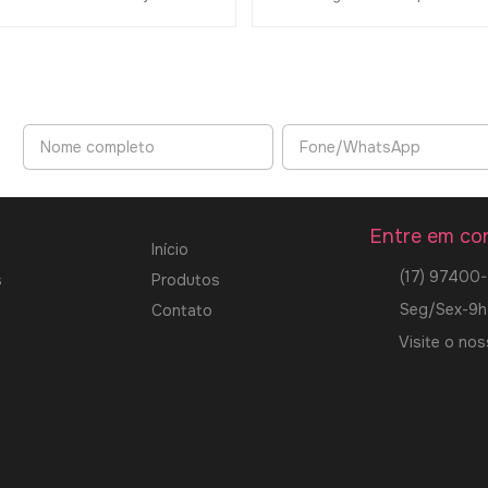
Entre em co
Início
(17) 97400
s
Produtos
Seg/Sex-9h
Contato
Visite o nos