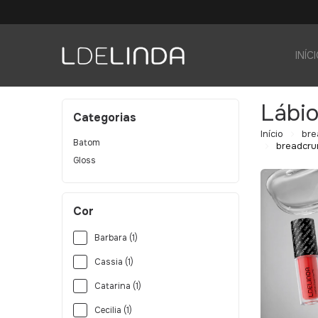
INÍC
Lábi
Categorias
Início
bre
Batom
breadcrum
Gloss
Cor
Barbara (1)
Cassia (1)
Catarina (1)
Cecilia (1)