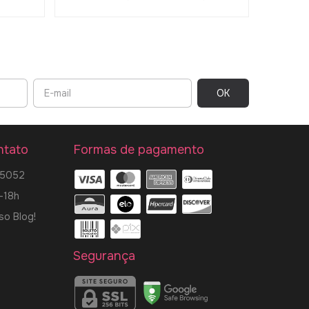
ntato
Formas de pagamento
-5052
-18h
so Blog!
Segurança