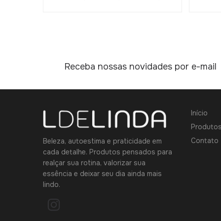
Receba nossas novidades por e-mail
Início
Produto
Contato
Beleza, autoestima e praticidade em
cada detalhe. Produtos pensados para
realçar sua rotina, valorizar sua
essência e deixar seu dia ainda mais
lindo.