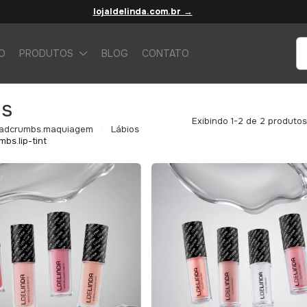
lojaldelinda.com.br →
IO
PRODUTOS
BLOG
CONTATO
os
Exibindo 1-2 de 2 produtos
adcrumbs.maquiagem
Lábios
bs.lip-tint