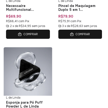
L de Linda
L de Linda
Necessaire
Pincel de Maquiagem
Multifuncional
Duplo 5 em 1
Impermeável L de Linda
Multifuncional Duo Multi
R$69,90
R$79,90
— Bolsa de Maquiagem
01 L de Linda
com Organizadores
R$66,41
com
Pix
R$75,91
com
Pix
2
x de
R$34,95
sem juros
3
x de
R$26,63
sem juros
COMPRAR
COMPRAR
L de Linda
Esponja para Pó Puff
Powder L de Linda