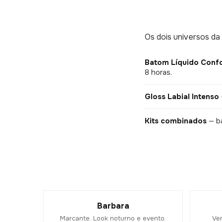
Os dois universos da
Batom Líquido Confo
8 horas.
Gloss Labial Intenso
Kits combinados
— ba
Barbara
Marcante. Look noturno e evento.
Ver