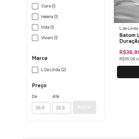
Clara (1)
Helena (1)
Vida (1)
L de Linda
Batom L
Viviani (1)
Duração
Linda
R$36,9
Marca
R$35,06
c
L De Linda (2)
Preço
De
Até
Aplicar