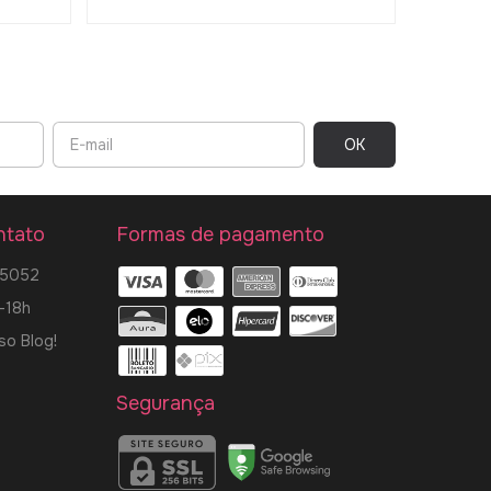
ntato
Formas de pagamento
-5052
-18h
so Blog!
Segurança