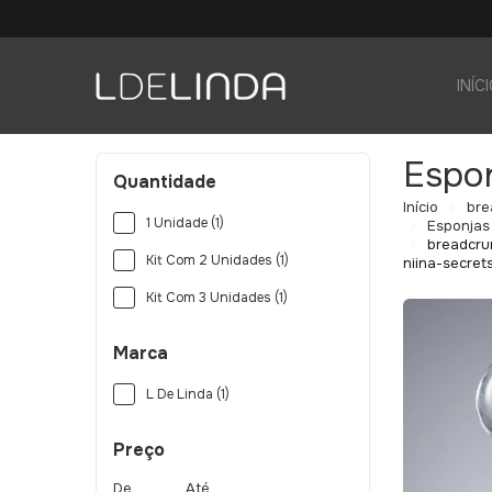
INÍC
Espo
Quantidade
Início
bre
1 Unidade (1)
Esponjas
breadcru
Kit Com 2 Unidades (1)
niina-secret
Kit Com 3 Unidades (1)
Marca
L De Linda (1)
Preço
De
Até