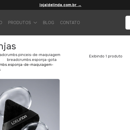
lojaldelinda.com.br →
IO
PRODUTOS
BLOG
CONTATO
njas
adcrumbs.pinceis-de-maquiagem
Exibindo 1 produto
breadcrumbs.esponja-gota
mbs.esponja-de-maquiagem-
s