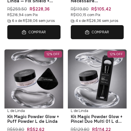
Linda — Fix Shield +
Necessaire
Matte + Glow + Pincel +
Multifuncional L de
R$259,50
R$228,36
R$119,80
R$105,42
Puff
Linda
R$216,94
com
Pix
R$100,15
com
Pix
6
x de
R$38,06
sem juros
4
x de
R$26,36
sem juros
COMPRAR
COMPRAR
12
%
OFF
12
%
OFF
L de Linda
L de Linda
Kit Magic Powder Glow +
Kit Magic Powder Glow +
Puff Powder L de Linda
Pincel Duo Multi 01 L de
Linda
R$59,80
R$52,62
R$129,80
R$114,22