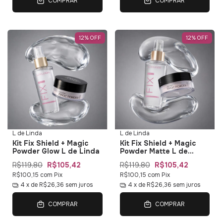
COMPRAR
COMPRAR
12
%
OFF
12
%
OFF
L de Linda
L de Linda
Kit Fix Shield + Magic
Kit Fix Shield + Magic
Powder Glow L de Linda
Powder Matte L de
Linda
R$119,80
R$105,42
R$119,80
R$105,42
R$100,15
com
Pix
R$100,15
com
Pix
4
x de
R$26,36
sem juros
4
x de
R$26,36
sem juros
COMPRAR
COMPRAR