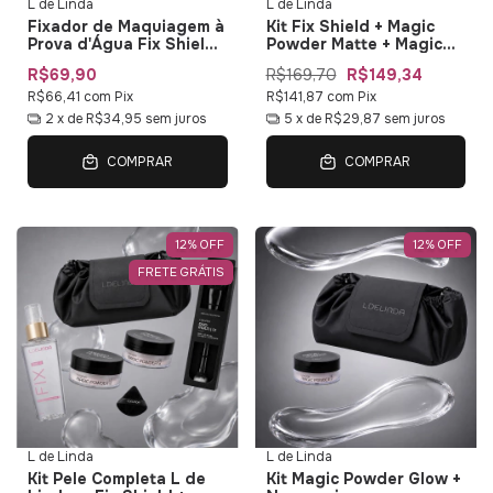
L de Linda
L de Linda
Fixador de Maquiagem à
Kit Fix Shield + Magic
Prova d'Água Fix Shield
Powder Matte + Magic
L de Linda
Powder Glow L de Linda
R$69,90
R$169,70
R$149,34
R$66,41
com
Pix
R$141,87
com
Pix
2
x de
R$34,95
sem juros
5
x de
R$29,87
sem juros
COMPRAR
COMPRAR
12
%
OFF
12
%
OFF
FRETE GRÁTIS
L de Linda
L de Linda
Kit Pele Completa L de
Kit Magic Powder Glow +