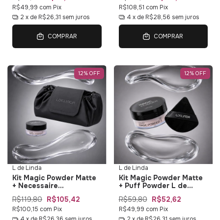
R$49,99
com
Pix
R$108,51
com
Pix
2
x de
R$26,31
sem juros
4
x de
R$28,56
sem juros
COMPRAR
COMPRAR
12
%
OFF
12
%
OFF
L de Linda
L de Linda
Kit Magic Powder Matte
Kit Magic Powder Matte
+ Necessaire
+ Puff Powder L de
Multifuncional L de
Linda
R$119,80
R$105,42
R$59,80
R$52,62
Linda
R$100,15
com
Pix
R$49,99
com
Pix
4
x de
R$26,36
sem juros
2
x de
R$26,31
sem juros