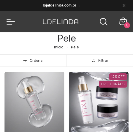
×
lojaldelinda.com.br →
0
Pele
Início
Pele
Ordenar
Filtrar
12
%
OFF
FRETE GRÁTIS