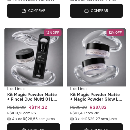
COMPRAR
COMPRAR
12
%
OFF
12
%
OFF
L de Linda
L de Linda
Kit Magic Powder Matte
Kit Magic Powder Matte
+ Pincel Duo Multi 01 L
+ Magic Powder Glow L
de Linda
de Linda
R$129,80
R$114,22
R$99,80
R$87,82
R$108,51
com
Pix
R$83,43
com
Pix
4
x de
R$28,56
sem juros
3
x de
R$29,27
sem juros