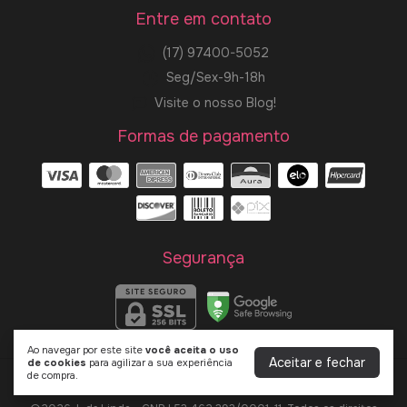
Entre em contato
(17) 97400-5052
Seg/Sex-9h-18h
Visite o nosso Blog!
Formas de pagamento
Segurança
Ao navegar por este site
você aceita o uso
Aceitar e fechar
de cookies
para agilizar a sua experiência
de compra.
L de Linda