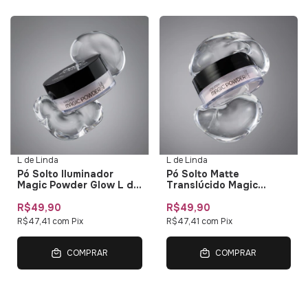
L de Linda
L de Linda
Pó Solto Iluminador
Pó Solto Matte
Magic Powder Glow L de
Translúcido Magic
Linda
Powder Rose Matte L de
Linda
R$49,90
R$49,90
R$47,41
com
Pix
R$47,41
com
Pix
COMPRAR
COMPRAR