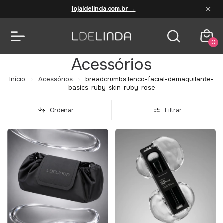
×
lojaldelinda.com.br →
0
Acessórios
Início
Acessórios
breadcrumbs.lenco-facial-demaquilante-
basics-ruby-skin-ruby-rose
Ordenar
Filtrar