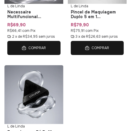
L de Linda
L de Linda
Necessaire
Pincel de Maquiagem
Multifuncional
Duplo 5 em 1
Impermeável L de Linda
Multifuncional Duo Multi
R$69,90
R$79,90
— Bolsa de Maquiagem
01 L de Linda
com Organizadores
R$66,41
com
Pix
R$75,91
com
Pix
2
x de
R$34,95
sem juros
3
x de
R$26,63
sem juros
COMPRAR
COMPRAR
L de Linda