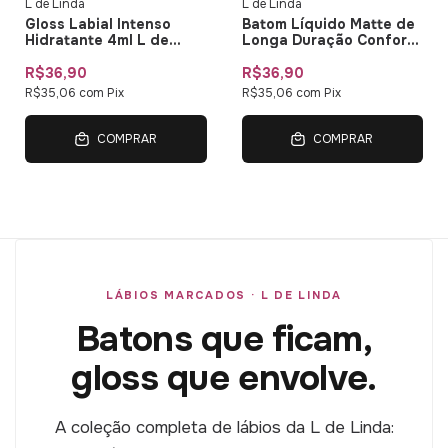
L de Linda
L de Linda
Gloss Labial Intenso
Batom Líquido Matte de
Hidratante 4ml L de
Longa Duração Confort
Linda
Matte L de Linda
R$36,90
R$36,90
R$35,06
com
Pix
R$35,06
com
Pix
COMPRAR
COMPRAR
LÁBIOS MARCADOS · L DE LINDA
Batons que ficam,
gloss que envolve.
A coleção completa de lábios da L de Linda: