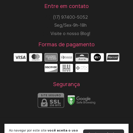
Entre em contato
(17) 97400-5052
Seg/Sex-9h-18h
Visite o nosso Blog!
Formas de pagamento
Segurança
L de Linda
Ao navegar por este site
você aceita o uso