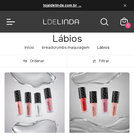
×
lojaldelinda.com.br →
0
Lábios
Início
breadcrumbs.maquiagem
Lábios
Ordenar
Filtrar