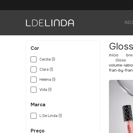
INÍC
Glos
Cor
Início
bre
Cecilia (1)
Gloss
volume-labio
Clara (1)
fran-by-fran
Helena (1)
Vida (1)
Marca
L De Linda (1)
Preço