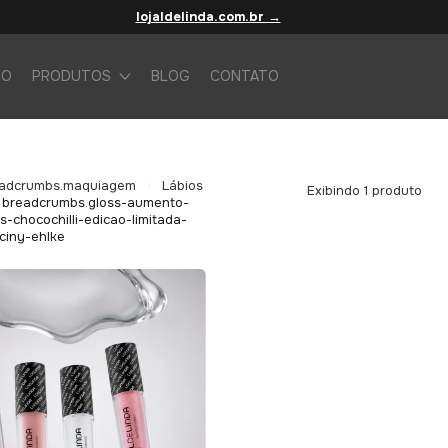
lojaldelinda.com.br →
IO
PRODUTOS
BLOG
CONTATO
s
adcrumbs.maquiagem
Lábios
Exibindo 1 produto
breadcrumbs.gloss-aumento-
s-chocochilli-edicao-limitada-
ciny-ehlke