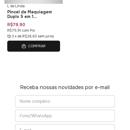
L de Linda
Pincel de Maquiagem
Duplo 5 em 1
Multifuncional Duo Multi
R$79,90
01 L de Linda
R$75,91
com
Pix
3
x de
R$26,63
sem juros
COMPRAR
Receba nossas novidades por e-mail