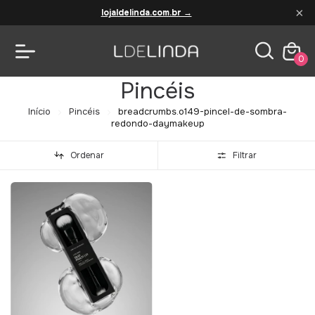
×
lojaldelinda.com.br →
0
Pincéis
Início
Pincéis
breadcrumbs.o149-pincel-de-sombra-
redondo-daymakeup
Ordenar
Filtrar