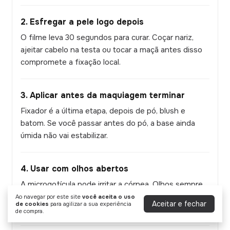
2. Esfregar a pele logo depois
O filme leva 30 segundos para curar. Coçar nariz,
ajeitar cabelo na testa ou tocar a maçã antes disso
compromete a fixação local.
3. Aplicar antes da maquiagem terminar
Fixador é a última etapa, depois de pó, blush e
batom. Se você passar antes do pó, a base ainda
úmida não vai estabilizar.
4. Usar com olhos abertos
A microgotícula pode irritar a córnea. Olhos sempre
fechados durante a aplicação. Espere secar antes
Ao navegar por este site
você aceita o uso
Aceitar e fechar
de cookies
para agilizar a sua experiência
de abrir.
de compra.