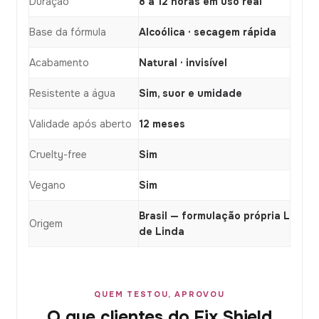
Duração
8 a 12 horas em uso real
Base da fórmula
Alcoólica · secagem rápida
Acabamento
Natural · invisível
Resistente a água
Sim, suor e umidade
Validade após aberto
12 meses
Cruelty-free
Sim
Vegano
Sim
Brasil — formulação própria L
Origem
de Linda
QUEM TESTOU, APROVOU
O que clientes do Fix Shield