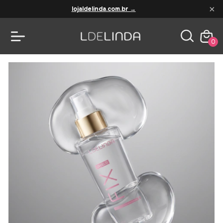
×
lojaldelinda.com.br →
0