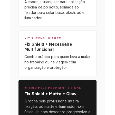
A esponja triangular para aplicação
precisa de pó solto, somada ao
fixador para selar base, blush, pó e
iluminador.
KIT 2 ITENS · VIAGEM
Fix Shield + Necessaire
Multifuncional
Combo prático para quem leva a make
no trabalho ou na viagem com
organização e proteção.
★ TRIO PELE PREMIUM · 3 ITENS
Fix Shield + Matte + Glow
A rotina pele profissional inteira:
fixação, pó matte e iluminador num
único kit, com desconto progressivo a