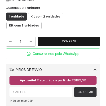
Ver mais detalhes
Quantidade:
1 unidade
1 unidade
Kit com 2 unidades
Kit com 3 unidades
Consulte-nos pelo WhatsApp
MEIOS DE ENVIO
Alterar CEP
Aproveite!
Frete grátis a partir de
R$169,00
CALCULAR
Não sei meu CEP