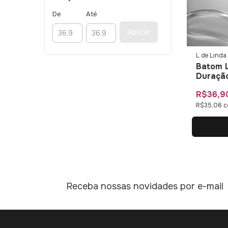
De
Até
Aplicar
L de Linda
Batom L
Duração
Linda
R$36,9
R$35,06
c
Receba nossas novidades por e-mail