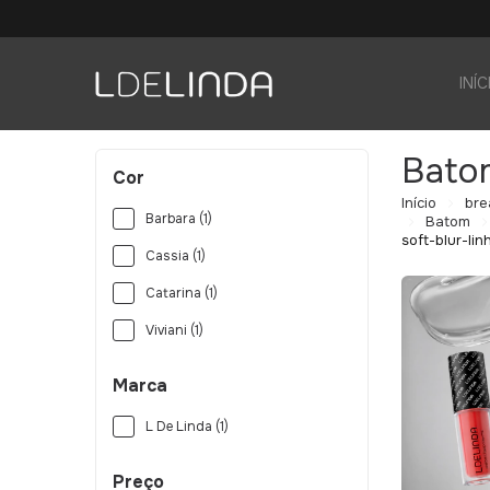
INÍC
Bato
Cor
Início
bre
Barbara (1)
Batom
soft-blur-li
Cassia (1)
Catarina (1)
Viviani (1)
Marca
L De Linda (1)
Preço