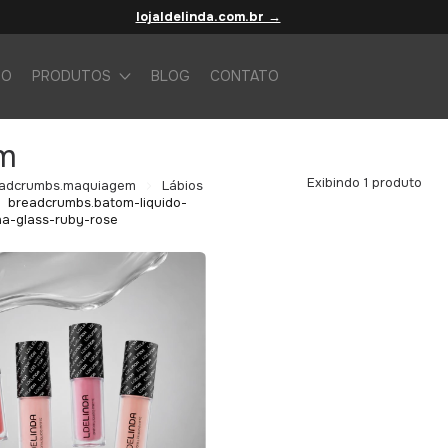
lojaldelinda.com.br →
IO
PRODUTOS
BLOG
CONTATO
m
Exibindo 1 produto
adcrumbs.maquiagem
Lábios
breadcrumbs.batom-liquido-
nha-glass-ruby-rose