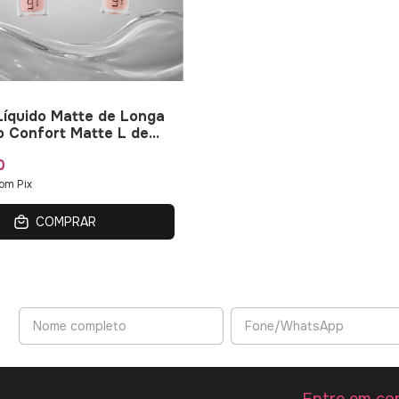
íquido Matte de Longa
 Confort Matte L de
0
om
Pix
COMPRAR
Entre em co