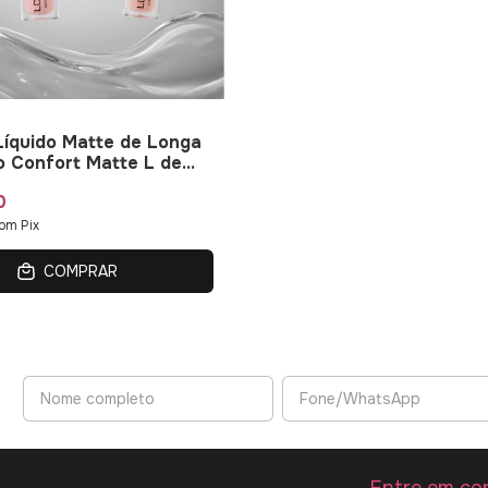
íquido Matte de Longa
 Confort Matte L de
0
om
Pix
COMPRAR
Entre em co