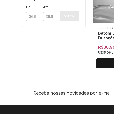
De
Até
Aplicar
L de Linda
Batom L
Duração
Linda
R$36,9
R$35,06
c
Receba nossas novidades por e-mail