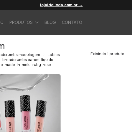
lojaldelinda.com.br →
IO
PRODUTOS
BLOG
CONTATO
m
Exibindo 1 produto
adcrumbs.maquiagem
Lábios
breadcrumbs.batom-liquido-
io-made-in-melu-ruby-rose