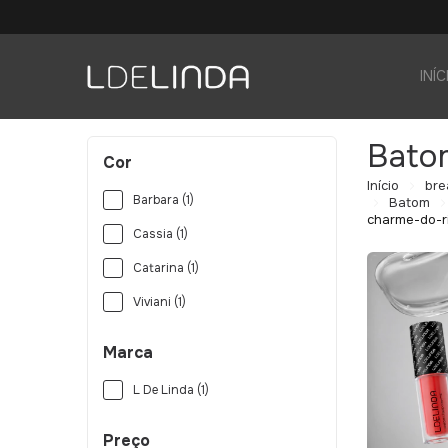
INÍC
Bato
Cor
Início
bre
Barbara (1)
Batom
charme-do-r
Cassia (1)
Catarina (1)
Viviani (1)
Marca
L De Linda (1)
Preço