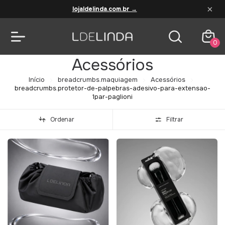
×
lojaldelinda.com.br →
0
Acessórios
Início
breadcrumbs.maquiagem
Acessórios
breadcrumbs.protetor-de-palpebras-adesivo-para-extensao-
1par-paglioni
Ordenar
Filtrar