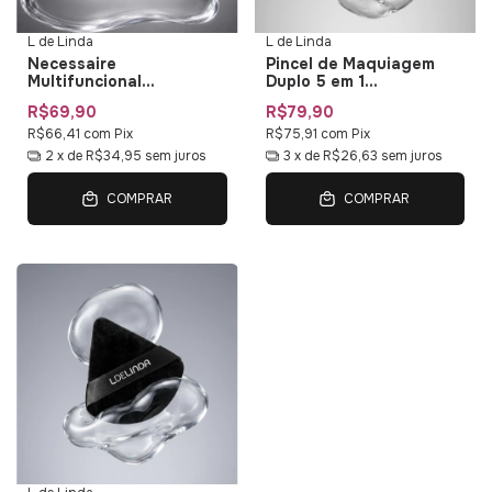
L de Linda
L de Linda
Necessaire
Pincel de Maquiagem
Multifuncional
Duplo 5 em 1
Impermeável L de Linda
Multifuncional Duo Multi
R$69,90
R$79,90
— Bolsa de Maquiagem
01 L de Linda
com Organizadores
R$66,41
com
Pix
R$75,91
com
Pix
2
x de
R$34,95
sem juros
3
x de
R$26,63
sem juros
COMPRAR
COMPRAR