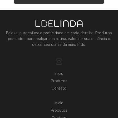
Beleza, autoestima e praticidade em cada detalhe. Produtos
pensados para realçar sua rotina, valorizar sua essência e
deixar seu dia ainda mais lindo.
Início
Produtos
Contato
Início
Produtos
Contato