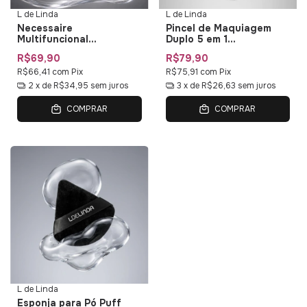
L de Linda
L de Linda
Necessaire
Pincel de Maquiagem
Multifuncional
Duplo 5 em 1
Impermeável L de Linda
Multifuncional Duo Multi
R$69,90
R$79,90
— Bolsa de Maquiagem
01 L de Linda
com Organizadores
R$66,41
com
Pix
R$75,91
com
Pix
2
x de
R$34,95
sem juros
3
x de
R$26,63
sem juros
COMPRAR
COMPRAR
L de Linda
Esponja para Pó Puff