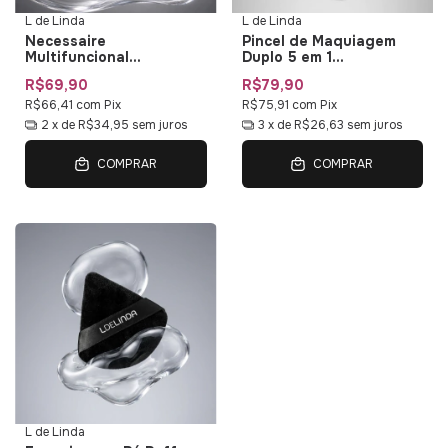
L de Linda
L de Linda
Necessaire
Pincel de Maquiagem
Multifuncional
Duplo 5 em 1
Impermeável L de Linda
Multifuncional Duo Multi
R$69,90
R$79,90
— Bolsa de Maquiagem
01 L de Linda
com Organizadores
R$66,41
com
Pix
R$75,91
com
Pix
2
x de
R$34,95
sem juros
3
x de
R$26,63
sem juros
COMPRAR
COMPRAR
L de Linda