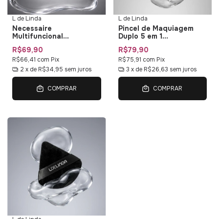
L de Linda
L de Linda
Necessaire
Pincel de Maquiagem
Multifuncional
Duplo 5 em 1
Impermeável L de Linda
Multifuncional Duo Multi
R$69,90
R$79,90
— Bolsa de Maquiagem
01 L de Linda
com Organizadores
R$66,41
com
Pix
R$75,91
com
Pix
2
x de
R$34,95
sem juros
3
x de
R$26,63
sem juros
COMPRAR
COMPRAR