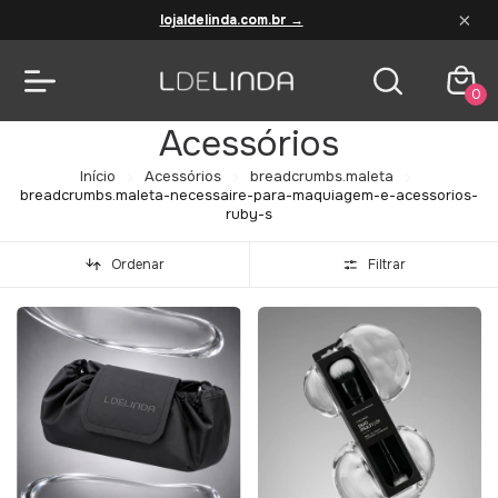
×
lojaldelinda.com.br →
0
Acessórios
Início
Acessórios
breadcrumbs.maleta
breadcrumbs.maleta-necessaire-para-maquiagem-e-acessorios-
ruby-s
Ordenar
Filtrar