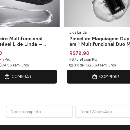
L de Linda
ire Multifuncional
Pincel de Maquiagem Dup
ável L de Linda —
em 1 Multifuncional Duo M
de Maquiagem com
01 L de Linda
0
R$79,90
zadores
om
Pix
R$75,91
com
Pix
$34,95
sem juros
3
x de
R$26,63
sem juros
COMPRAR
COMPRAR