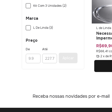
Kit Com 3 Unidades (2)
Marca
L De Linda (3)
L de Linda
Necessa
Imperme
Preço
Bolsa 
R$69,9
Organi
De
Até
R$66,41
c
2
x de
R
Aplicar
Receba nossas novidades por e-mail