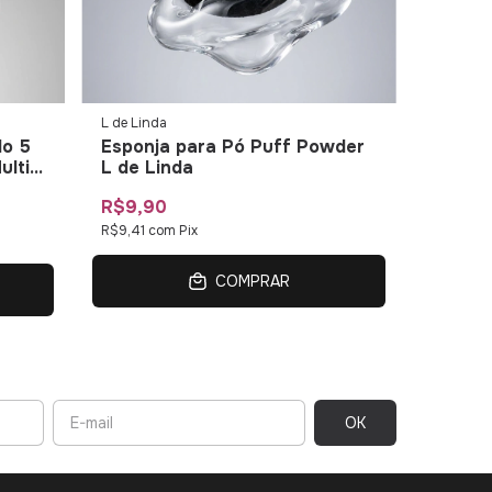
L de Linda
lo 5
Esponja para Pó Puff Powder
ulti
L de Linda
R$9,90
R$9,41
com
Pix
COMPRAR