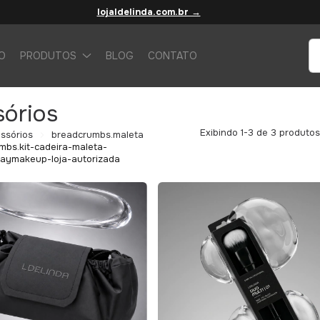
lojaldelinda.com.br →
IO
PRODUTOS
BLOG
CONTATO
órios
Exibindo 1-3 de 3 produtos
ssórios
breadcrumbs.maleta
mbs.kit-cadeira-maleta-
aymakeup-loja-autorizada