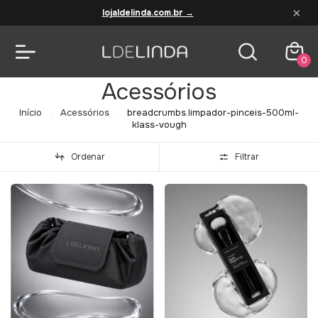
×
lojaldelinda.com.br →
0
Acessórios
Início
Acessórios
breadcrumbs.limpador-pinceis-500ml-
klass-vough
Ordenar
Filtrar