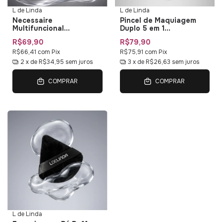
L de Linda
L de Linda
Necessaire
Pincel de Maquiagem
Multifuncional
Duplo 5 em 1
Impermeável L de Linda
Multifuncional Duo Multi
R$69,90
R$79,90
— Bolsa de Maquiagem
01 L de Linda
com Organizadores
R$66,41
com
Pix
R$75,91
com
Pix
2
x de
R$34,95
sem juros
3
x de
R$26,63
sem juros
COMPRAR
COMPRAR
L de Linda