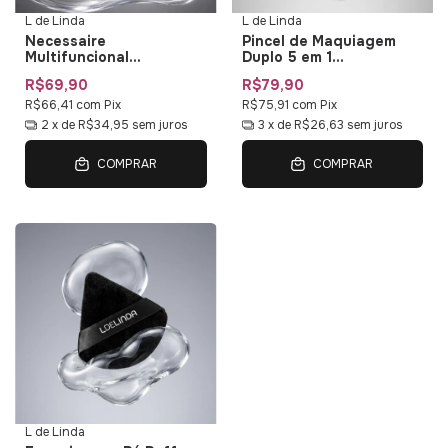
L de Linda
L de Linda
Necessaire
Pincel de Maquiagem
Multifuncional
Duplo 5 em 1
Impermeável L de Linda
Multifuncional Duo Multi
R$69,90
R$79,90
— Bolsa de Maquiagem
01 L de Linda
com Organizadores
R$66,41
com
Pix
R$75,91
com
Pix
2
x de
R$34,95
sem juros
3
x de
R$26,63
sem juros
COMPRAR
COMPRAR
L de Linda