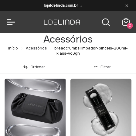
×
lojaldelinda.com.br →
0
Acessórios
Início
Acessórios
breadcrumbs.limpador-pinceis-200ml-
klass-vough
Ordenar
Filtrar