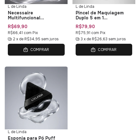
L de Linda
L de Linda
Necessaire
Pincel de Maquiagem
Multifuncional
Duplo 5 em 1
Impermeável L de Linda
Multifuncional Duo Multi
R$69,90
R$79,90
— Bolsa de Maquiagem
01 L de Linda
com Organizadores
R$66,41
com
Pix
R$75,91
com
Pix
2
x de
R$34,95
sem juros
3
x de
R$26,63
sem juros
COMPRAR
COMPRAR
L de Linda
Esponja para Pó Puff