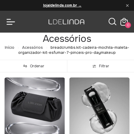
×
lojaldelinda.com.br →
0
Acessórios
Início
Acessórios
breadcrumbs.kit-cadeira-mochila-maleta-
organizador-kit-esfumar-7-pinceis-pro-daymakeup
Ordenar
Filtrar