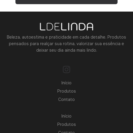
Beleza, autoestima e praticidade em cada detalhe. Produtos
pensados para realçar sua rotina, valorizar sua essência e
deixar seu dia ainda mais lindo.
Início
Produtos
Contato
Início
Produtos
Contato