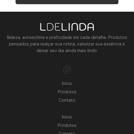
Beleza, autoestima e praticidade em cada detalhe. Produtos
pensados para realçar sua rotina, valorizar sua essência e
deixar seu dia ainda mais lindo.
Início
Produtos
Contato
Início
Produtos
Contato