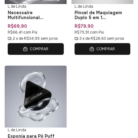
L de Linda
L de Linda
Necessaire
Pincel de Maquiagem
Multifuncional
Duplo 5 em 1
Impermeável L de Linda
Multifuncional Duo Multi
R$69,90
R$79,90
— Bolsa de Maquiagem
01 L de Linda
com Organizadores
R$66,41
com
Pix
R$75,91
com
Pix
2
x de
R$34,95
sem juros
3
x de
R$26,63
sem juros
COMPRAR
COMPRAR
L de Linda
Esponja para Pó Puff