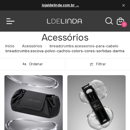
×
lojaldelinda.com.br →
0
Acessórios
Início
Acessórios
breadcrumbs.acessorios-para-cabelo
breadcrumbs.escova-polvo-cachos-colors-cores-sortidas-darma
Ordenar
Filtrar